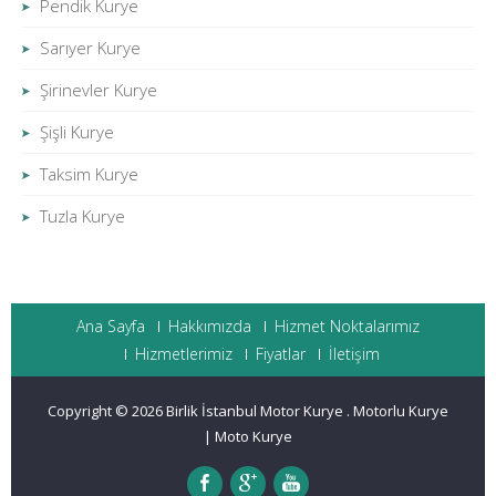
Pendik Kurye
Sarıyer Kurye
Şirinevler Kurye
Şişli Kurye
Taksim Kurye
Tuzla Kurye
Ana Sayfa
Hakkımızda
Hizmet Noktalarımız
Hizmetlerimiz
Fiyatlar
İletişim
Copyright © 2026
Birlik İstanbul Motor Kurye
.
Motorlu Kurye
|
Moto Kurye