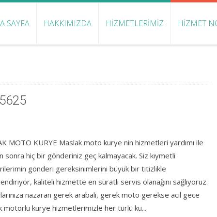
A SAYFA
HAKKIMIZDA
HIZMETLERIMIZ
HIZMET N
 5625
K MOTO KURYE Maslak moto kurye nin hizmetleri yardımı ile
 sonra hiç bir gönderiniz geç kalmayacak. Siz kıymetli
ilerimin gönderi gereksinimlerini büyük bir titizlikle
endiriyor, kaliteli hizmette en süratli servis olanağını sağlıyoruz.
çlarınıza nazaran gerek arabalı, gerek moto gerekse acil gece
 motorlu kurye hizmetlerimizle her türlü ku...