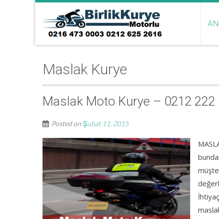
AN
Maslak Kurye
Maslak Moto Kurye – 0212 222
Posted on
Şubat 11, 2015
MASLA
bundan
müşter
değerl
İhtiya
maslak